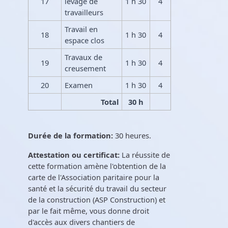
17
levage de
1 h 30
4
travailleurs
Travail en
18
1 h 30
4
espace clos
Travaux de
19
1 h 30
4
creusement
20
Examen
1 h 30
4
Total
30 h
Durée de la formation:
30 heures.
Attestation ou certificat:
La réussite de
cette formation amène l'obtention de la
carte de l'Association paritaire pour la
santé et la sécurité du travail du secteur
de la construction (ASP Construction) et
par le fait même, vous donne droit
d'accès aux divers chantiers de