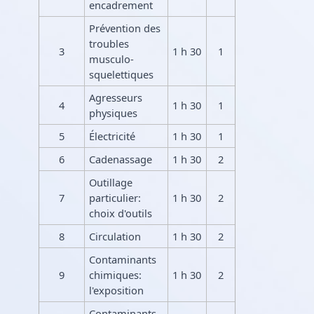
encadrement
Prévention des
troubles
3
1 h 30
1
musculo-
squelettiques
Agresseurs
4
1 h 30
1
physiques
5
Électricité
1 h 30
1
6
Cadenassage
1 h 30
2
Outillage
7
particulier:
1 h 30
2
choix d'outils
8
Circulation
1 h 30
2
Contaminants
9
chimiques:
1 h 30
2
l'exposition
Contaminants