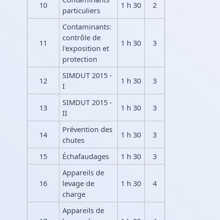
10
1 h 30
2
particuliers
Contaminants:
contrôle de
11
1 h 30
3
l'exposition et
protection
SIMDUT 2015 -
12
1 h 30
3
I
SIMDUT 2015 -
13
1 h 30
3
II
Prévention des
14
1 h 30
3
chutes
15
Échafaudages
1 h 30
3
Appareils de
16
levage de
1 h 30
4
charge
Appareils de