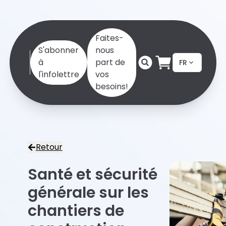
Faites-
S'abonner
nous
à
part de
FR
l'infolettre
vos
besoins!
Retour
Santé et sécurité
générale sur les
chantiers de