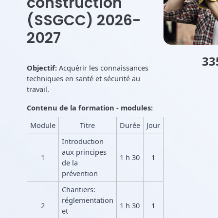
construction
(SSGCC) 2026-
2027
33
Objectif:
Acquérir les connaissances
techniques en santé et sécurité au
travail.
Contenu de la formation - modules:
Module
Titre
Durée
Jour
Introduction
aux principes
1
1 h 30
1
de la
prévention
Chantiers:
réglementation
2
1 h 30
1
et