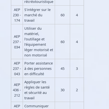
récréotouristique
AEP
S'intégrer sur le
230 -
marché du
60
4
174
travail
Utiliser du
matériel,
AEP
l'outillage et
237 -
60
4
l'équipement
034
léger motorisé et
non motorisé
AEP
Porter assistance
237 -
à des personnes
45
3
043
en difficulté
Appliquer les
AEP
règles de santé
436 -
30
2
et sécurité au
212
travail
AEP
Communiquer