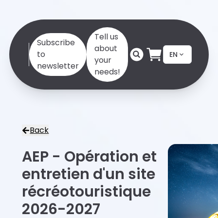
Tell us
Subscribe
about
to
EN
your
newsletter
needs!
Back
AEP - Opération et
entretien d'un site
récréotouristique
2026-2027