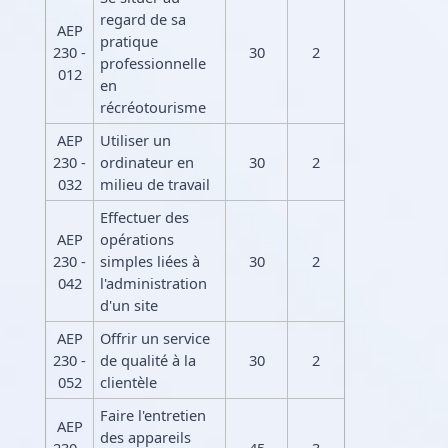
regard de sa
AEP
pratique
230 -
30
2
professionnelle
012
en
récréotourisme
AEP
Utiliser un
230 -
ordinateur en
30
2
032
milieu de travail
Effectuer des
AEP
opérations
230 -
simples liées à
30
2
042
l'administration
d'un site
AEP
Offrir un service
230 -
de qualité à la
30
2
052
clientèle
Faire l'entretien
AEP
des appareils
230 -
45
3