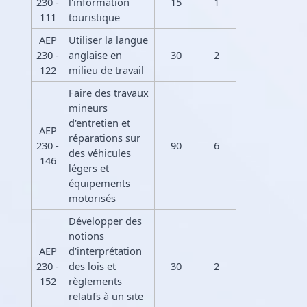
230 -
l'information
15
1
111
touristique
AEP
Utiliser la langue
230 -
anglaise en
30
2
122
milieu de travail
Faire des travaux
mineurs
d'entretien et
AEP
réparations sur
230 -
90
6
des véhicules
146
légers et
équipements
motorisés
Développer des
notions
AEP
d'interprétation
230 -
des lois et
30
2
152
règlements
relatifs à un site